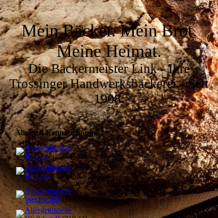
Mein Bäcker. Mein Brot.
Meine Heimat.
Die Bäckermeister Link - Ihre
Trossinger Handwerksbäckerei - Seit
1908
.
Allergen-Kennzeichnung
Allergentabelle
Brot.pdf
(320.45KB)
Allergentabelle
Brot.pdf
(320.45KB)
Allergentabelle
Weckle.pdf
(318.11KB)
Allergentabelle