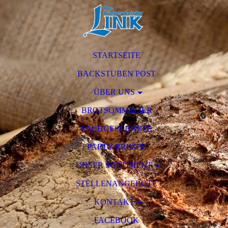
STARTSEITE
BACKSTUBEN POST
ÜBER UNS
BROTSOMMELIER
FACHGESCHÄFTE
PARTY-BREZEL
UNSER SORTIMENT
STELLENANGEBOTE
KONTAKT
FACEBOOK