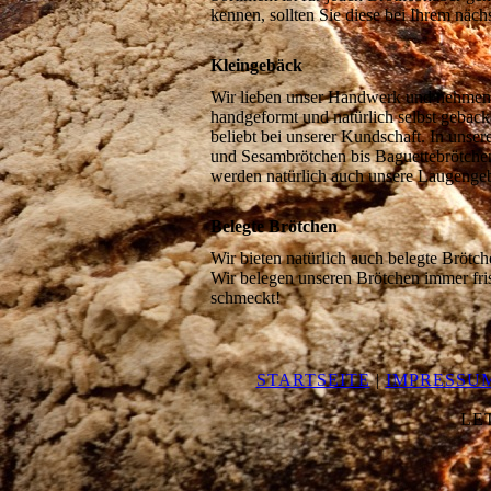
kennen, sollten Sie diese bei Ihrem näch
Kleingebäck
Wir lieben unser Handwerk und nehmen d
handgeformt und natürlich selbst gebac
beliebt bei unserer Kundschaft. In unse
und Sesambrötchen bis Baguettebrötche
werden natürlich auch unsere Laugengebä
Belegte Brötchen
Wir bieten natürlich auch belegte Brötch
Wir belegen unseren Brötchen immer fri
schmeckt!
STARTSEITE
|
IMPRESSU
LE