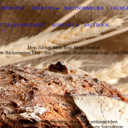
UBEN POST
ÜBER UNS
BROTSOMMELIER
FACHG
STELLENANGEBOTE
KONTAKT
FACEBOOK
Mein Bäcker. Mein Brot. Meine Heimat.
ie Bäckermeister Link - Ihre Trossinger Handwerksbäckerei - Seit 190
em umfangreichen Sortiment an Brot- und Backwaren. Natürlich gibt es bei uns auc
en Sie hier.
korn-, Weizen- oder Mischbrote mögen– in unserem umfangreichen
enau das Richtige dabei! Und wenn Sie noch nicht unsere Spezialbrote