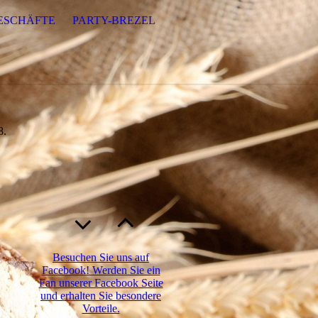
ESCHÄFTE
PARTY-BREZEL
8
.
h
Besuchen Sie uns auf
Facebook! Werden Sie ein
Fan unserer Facebook Seite
und erhalten Sie besondere
Vorteile.