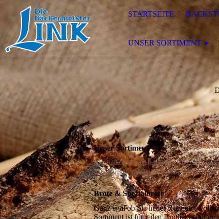
STARTSEITE
BACKST
UNSER SORTIMENT
D
Unser Sortiment
Hier finden Sie nähere Informationen zu unser
feine Kuchen und Teilchen. Eine Übersicht find
Brote & Spezialbrote
Ganz egal ob Sie lieber Roggen-, Voll
Sortiment ist für jeden Brotliebhaber g