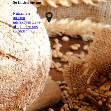
So finden Sie uns
Nutzen Sie
unseren
interaktiven La­ge­
plan, um zu uns
zu finden
f.