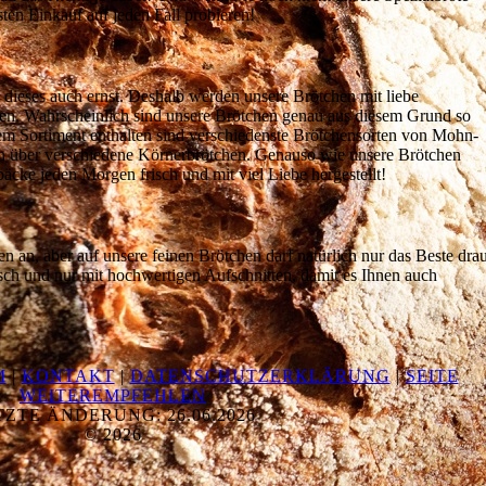
sten Einkauf auf jeden Fall probieren!
ieses auch ernst. Deshalb werden unsere Brötchen mit liebe
ken. Wahrscheinlich sind unsere Brötchen genau aus diesem Grund so
rem Sortiment enthalten sind verschiedenste Brötchensorten von Mohn-
n über verschiedene Körnerbrötchen. Genauso wie unsere Brötchen
cke jeden Morgen frisch und mit viel Liebe hergestellt!
en an, aber auf unsere feinen Brötchen darf natürlich nur das Beste drau
sch und nur mit hochwertigen Aufschnitten, damit es Ihnen auch
M
|
KONTAKT
|
DATENSCHUTZERKLÄRUNG
|
SEITE
WEITEREMPFEHLEN
TZTE ÄNDERUNG: 26.06.2026
© 2026