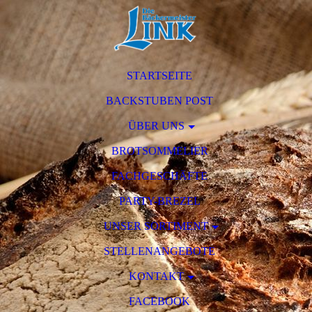
STARTSEITE
BACKSTUBEN POST
ÜBER UNS
BROTSOMMELIER
FACHGESCHÄFTE
PARTY-BREZEL
UNSER SORTIMENT
STELLENANGEBOTE
KONTAKT
FACEBOOK