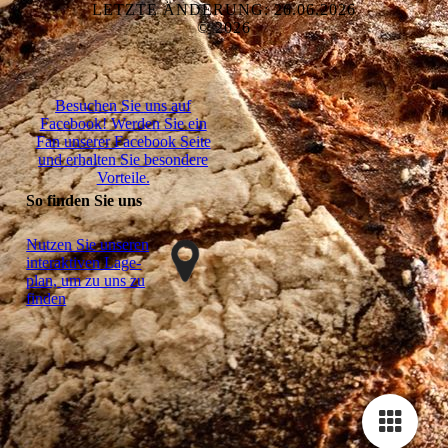
LETZTE ÄNDERUNG: 26.06.2026
© 2026
Besuchen Sie uns auf
Facebook! Werden Sie ein
Fan unserer Facebook Seite
und erhalten Sie besondere
Vorteile.
So finden Sie uns
Nutzen Sie unseren
interaktiven La­ge­
plan, um zu uns zu
finden