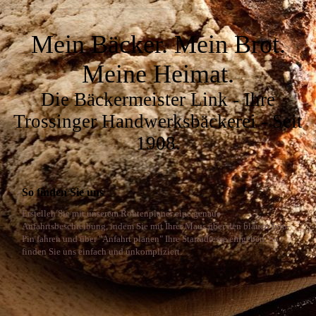
Mein Bäcker. Mein Brot.
Meine Heimat.
Die Bäckermeister Link - Ihre
Trossinger Handwerksbäckerei - Seit
1908
.
So finden Sie uns
Erstellen Sie mit unserem Routenplaner eine genaue
Anfahrtsbeschreibung, indem Sie mit Ihrer Maus über den blauen Info-
Pin fahren und über "Anfahrt planen" Ihre Startadresse eingeben. So
finden Sie uns einfach und unkompliziert.